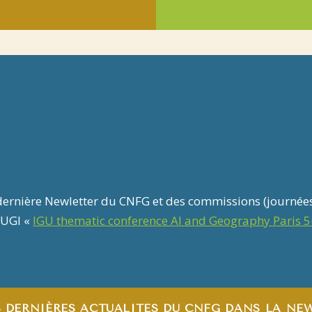
a dernière Newletter du CNFG et des commissions (journées
 UGI «
IGU thematic conference AI and Geography Paris 5-
S DERNIÈRES ACTUALITÉS DU CNFG DANS LA NE