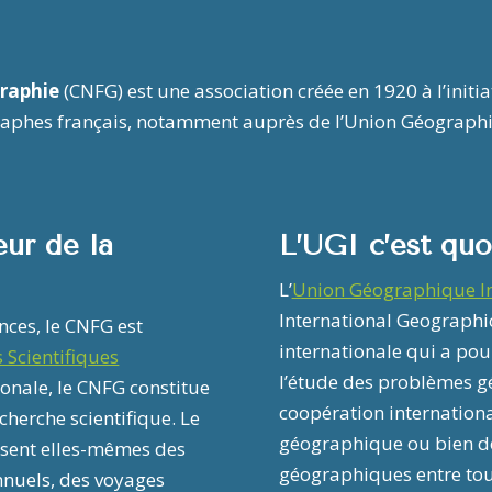
graphie
(CNFG) est une association créée en 1920 à l’initi
phes français, notamment auprès de l’Union Géographiq
ur de la
L’UGI c’est quo
L’
Union Géographique In
International Geographic
ences, le CNFG est
internationale qui a pour
 Scientifiques
l’étude des problèmes g
tionale, le CNFG constitue
coopération internation
cherche scientifique. Le
géographique ou bien de 
isent elles-mêmes des
géographiques entre to
nnuels, des voyages