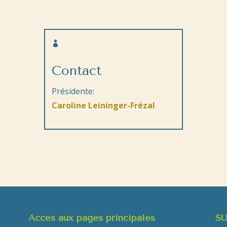

Contact
Présidente:
Caroline Leininger-Frézal
Accés aux pages principales
SU