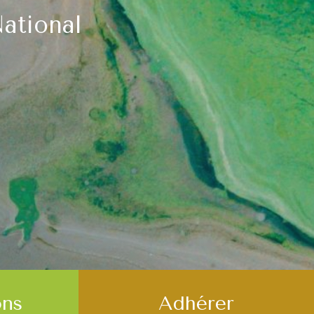
ational
ns
Adhérer