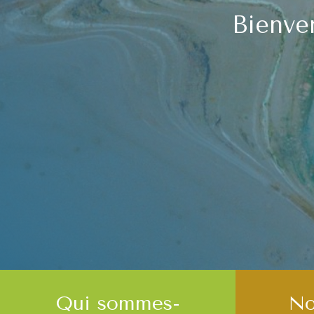
Bienve
Qui sommes-
No