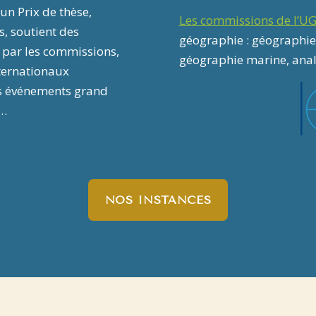
un Prix de thèse,
Les commissions de l’UG
, soutient des
géographie : géographi
s par les commissions,
géographie marine, anal
nternationaux
des événements grand
e…
NOS INSTANCES