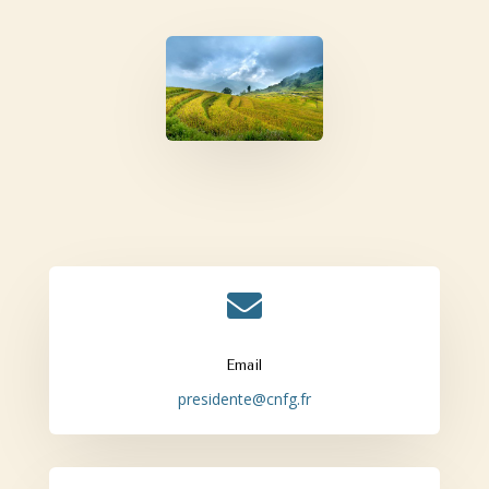

Email
presidente@cnfg.fr